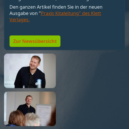
motivieren, sondern Bedingungen schaffen, unter
Den ganzen Artikel finden Sie in der neuen
denen Motivation entstehen kann. Nicht loben,
Ausgabe von "
Praxis Kitaleitung" des Klett
sondern Resonanz geben. Und vor allem:
Verlages.
Menschen so führen, dass sie wollen dürfen."
Zur Newsübersicht