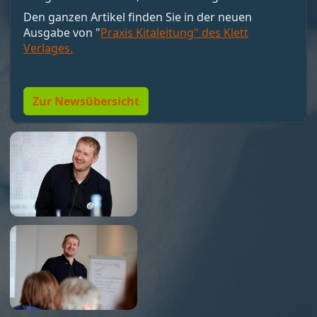
motivieren, sondern Bedingungen schaffen, unter
Den ganzen Artikel finden Sie in der neuen
denen Motivation entstehen kann. Nicht loben,
Ausgabe von "
Praxis Kitaleitung" des Klett
sondern Resonanz geben. Und vor allem:
Verlages.
Menschen so führen, dass sie wollen dürfen."
Zur Newsübersicht