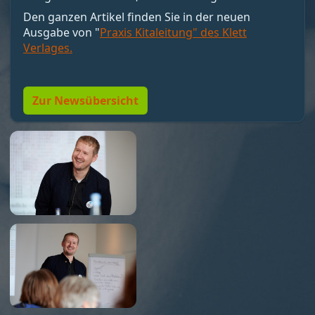
motivieren, sondern Bedingungen schaffen, unter
Den ganzen Artikel finden Sie in der neuen
denen Motivation entstehen kann. Nicht loben,
Ausgabe von "
Praxis Kitaleitung" des Klett
sondern Resonanz geben. Und vor allem:
Verlages.
Menschen so führen, dass sie wollen dürfen."
Zur Newsübersicht