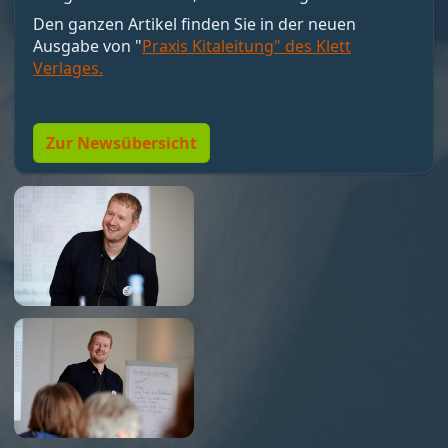
motivieren, sondern Bedingungen schaffen, unter
Den ganzen Artikel finden Sie in der neuen
denen Motivation entstehen kann. Nicht loben,
Ausgabe von "
Praxis Kitaleitung" des Klett
sondern Resonanz geben. Und vor allem:
Verlages.
Menschen so führen, dass sie wollen dürfen."
Zur Newsübersicht