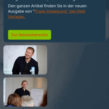
motivieren, sondern Bedingungen schaffen, unter
Den ganzen Artikel finden Sie in der neuen
denen Motivation entstehen kann. Nicht loben,
Ausgabe von "
Praxis Kitaleitung" des Klett
sondern Resonanz geben. Und vor allem:
Verlages.
Menschen so führen, dass sie wollen dürfen."
Zur Newsübersicht