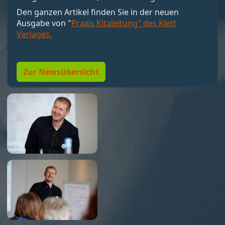
motivieren, sondern Bedingungen schaffen, unter
Den ganzen Artikel finden Sie in der neuen
denen Motivation entstehen kann. Nicht loben,
Ausgabe von "
Praxis Kitaleitung" des Klett
sondern Resonanz geben. Und vor allem:
Verlages.
Menschen so führen, dass sie wollen dürfen."
Zur Newsübersicht