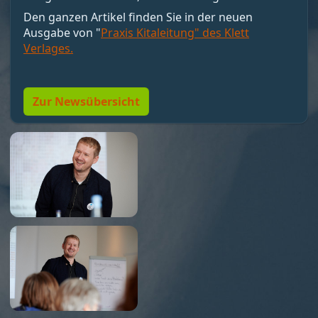
motivieren, sondern Bedingungen schaffen, unter
Den ganzen Artikel finden Sie in der neuen
denen Motivation entstehen kann. Nicht loben,
Ausgabe von "
Praxis Kitaleitung" des Klett
sondern Resonanz geben. Und vor allem:
Verlages.
Menschen so führen, dass sie wollen dürfen."
Zur Newsübersicht