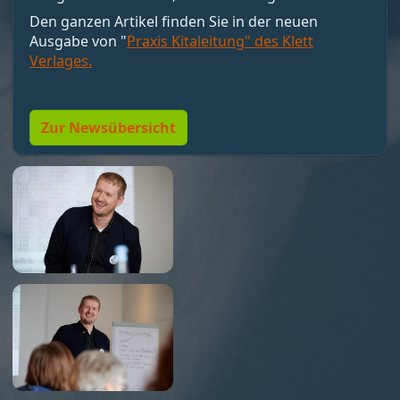
motivieren, sondern Bedingungen schaffen, unter
Den ganzen Artikel finden Sie in der neuen
denen Motivation entstehen kann. Nicht loben,
Ausgabe von "
Praxis Kitaleitung" des Klett
sondern Resonanz geben. Und vor allem:
Verlages.
Menschen so führen, dass sie wollen dürfen."
Zur Newsübersicht