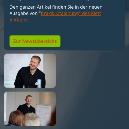
motivieren, sondern Bedingungen schaffen, unter
Den ganzen Artikel finden Sie in der neuen
denen Motivation entstehen kann. Nicht loben,
Ausgabe von "
Praxis Kitaleitung" des Klett
sondern Resonanz geben. Und vor allem:
Verlages.
Menschen so führen, dass sie wollen dürfen."
Zur Newsübersicht