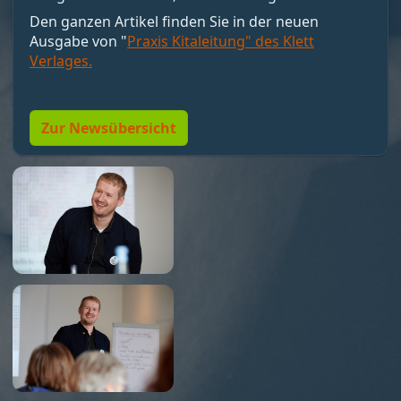
motivieren, sondern Bedingungen schaffen, unter
Den ganzen Artikel finden Sie in der neuen
denen Motivation entstehen kann. Nicht loben,
Ausgabe von "
Praxis Kitaleitung" des Klett
sondern Resonanz geben. Und vor allem:
Verlages.
Menschen so führen, dass sie wollen dürfen."
Zur Newsübersicht