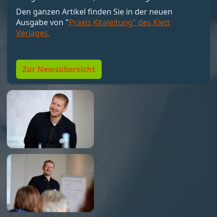
motivieren, sondern Bedingungen schaffen, unter
Den ganzen Artikel finden Sie in der neuen
denen Motivation entstehen kann. Nicht loben,
Ausgabe von "
Praxis Kitaleitung" des Klett
sondern Resonanz geben. Und vor allem:
Verlages.
Menschen so führen, dass sie wollen dürfen."
Zur Newsübersicht