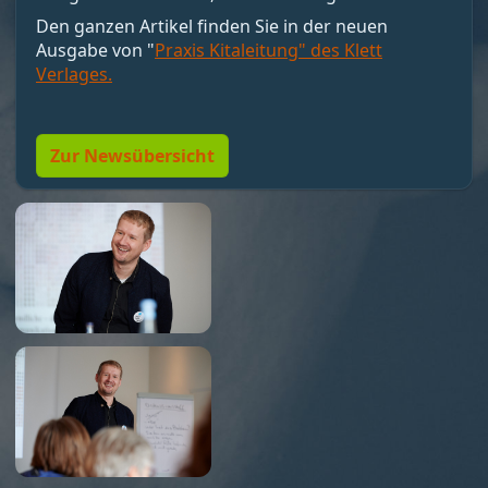
motivieren, sondern Bedingungen schaffen, unter
Den ganzen Artikel finden Sie in der neuen
denen Motivation entstehen kann. Nicht loben,
Ausgabe von "
Praxis Kitaleitung" des Klett
sondern Resonanz geben. Und vor allem:
Verlages.
Menschen so führen, dass sie wollen dürfen."
Zur Newsübersicht