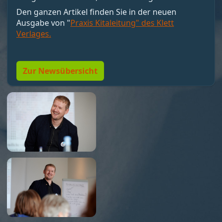
motivieren, sondern Bedingungen schaffen, unter
Den ganzen Artikel finden Sie in der neuen
denen Motivation entstehen kann. Nicht loben,
Ausgabe von "
Praxis Kitaleitung" des Klett
sondern Resonanz geben. Und vor allem:
Verlages.
Menschen so führen, dass sie wollen dürfen."
Zur Newsübersicht